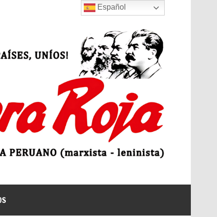
Español
 | Bandera Roja
OS