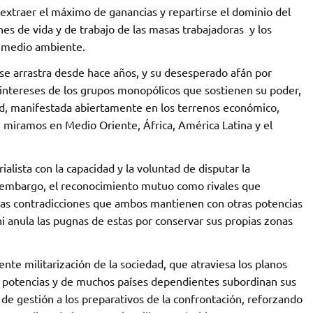
 extraer el máximo de ganancias y repartirse el dominio del
nes de vida y de trabajo de las masas trabajadoras y los
l medio ambiente.
e arrastra desde hace años, y su desesperado afán por
 intereses de los grupos monopólicos que sostienen su poder,
ad, manifestada abiertamente en los terrenos económico,
e miramos en Medio Oriente, África, América Latina y el
ialista con la capacidad y la voluntad de disputar la
 embargo, el reconocimiento mutuo como rivales que
las contradicciones que ambos mantienen con otras potencias
 ni anula las pugnas de estas por conservar sus propias zonas
te militarización de la sociedad, que atraviesa los planos
as potencias y de muchos países dependientes subordinan sus
 de gestión a los preparativos de la confrontación, reforzando