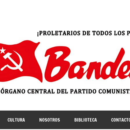
ruano (marxista-leninista)
| Bandera Roja
CULTURA
NOSOTROS
BIBLIOTECA
CONTACT