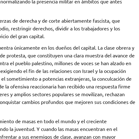
y normalizando la presencia militar en ámbitos que antes
erzas de derecha y de corte abiertamente fascista, que
io, restringir derechos, dividir a los trabajadores y los
icio del gran capital.
ntra únicamente en los dueños del capital. La clase obrera y
 de protesta, que constituyen una clara muestra del avance de
contra el pueblo palestino, millones de voces se han alzado en
xigiendo el fin de las relaciones con Israel y la ocupación
, el sometimiento a potencias extranjeras, la conculcación de
e la ofensiva reaccionaria han recibido una respuesta firme
mujeres y amplios sectores populares se movilizan, rechazan
conquistar cambios profundos que mejoren sus condiciones de
imiento de masas en todo el mundo y el creciente
ndo la juventud. Y cuando las masas encuentran en el
nfrentar a sus enemigos de clase, avanzan con mayor