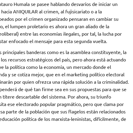
Antauro Humala se pasee hablando desvaríos de iniciar un
hacia ANIQUILAR al crimen, al fujisicariato o a la
olpeados por el crimen organizado pensaran en cambiar su
o, el lumpen proletario es ahora un gran aliado de la
liberal) entre las economías ilegales, por tal, la lucha por
estar enfocado el mensaje para esta segunda vuelta.
s principales banderas como es la asamblea constituyente, la
e los recursos estratégicos del país, pero ahora está actuando
ve la política como la economía, un mercado donde el
 y se cotiza mejor, que en el marketing político electoral
narán por quien ofrezca una rápida solución a la criminalidad.
penderá de qué tan firme sea en sus propuestas para que se
títere descartable del sistema. Por ahora, su triunfo
ta ese electorado popular pragmático, pero que clama por
esa parte de la población que sus flagelos están relacionados
ducación política de los marxista-leninistas, difícilmente, de