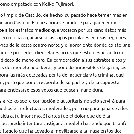
 como empatado con Keiko Fujimori.
o limpio de Castillo, de hecho, su pasado hace temer más en
mismo Castillo. El que ahora se modere para parecer un
se a los estratos medios que votaron por los candidatos más
ero no para ganarse a las capas populares en esas regiones
nes de la costa centro-norte y el nororiente donde existe una
lmente por redes clientelares no es que estén esperando un
idato de mano dura. En comparación a sus estratos altos y
 del modelo neoliberal, y por ello, imposibles de ganar, las
ora las más golpeadas por la delincuencia y la criminalidad.
i, pero que por el recuerdo de su padre y de la supuesta
 para endosarse esos votos que buscan mano dura.
 a Keiko sobre corrupción o autoritarismo solo servirá para
medios e intelectuales moderados, pero no para ganarse a los
da al fujimorismo. Si antes fue el dolor que dejó la
electorado intentara castigar al modelo haciendo que triunfe
o flagelo que ha llevado a movilizarse a la masa en los dos