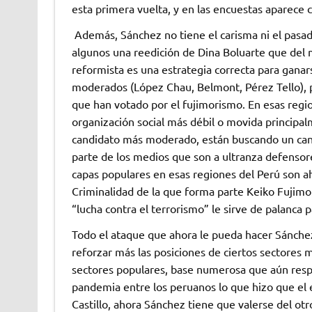
esta primera vuelta, y en las encuestas aparece
Además, Sánchez no tiene el carisma ni el pasad
algunos una reedición de Dina Boluarte que del 
reformista es una estrategia correcta para ganar
moderados (López Chau, Belmont, Pérez Tello), p
que han votado por el fujimorismo. En esas regio
organización social más débil o movida principa
candidato más moderado, están buscando un cand
parte de los medios que son a ultranza defensores
capas populares en esas regiones del Perú son ah
Criminalidad de la que forma parte Keiko Fujimor
“lucha contra el terrorismo” le sirve de palanca
Todo el ataque que ahora le pueda hacer Sánchez
reforzar más las posiciones de ciertos sectores 
sectores populares, base numerosa que aún respal
pandemia entre los peruanos lo que hizo que el 
Castillo, ahora Sánchez tiene que valerse del otr