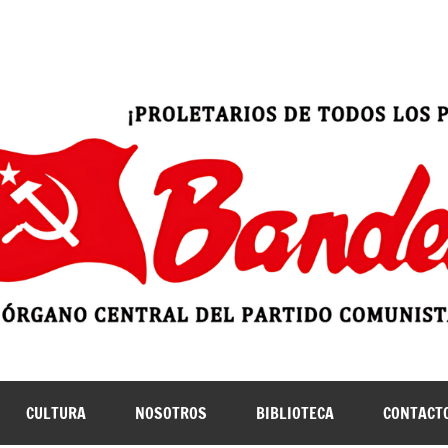
ruano (marxista-leninista)
| Bandera Roja
CULTURA
NOSOTROS
BIBLIOTECA
CONTACT