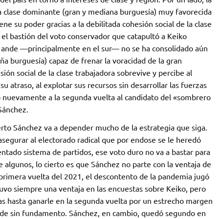
na clase dominante (gran y mediana burguesía) muy favorecida
ne su poder gracias a la debilitada cohesión social de la clase
 el bastión del voto conservador que catapultó a Keiko
 el ande —principalmente en el sur— no se ha consolidado aún
a burguesía) capaz de frenar la voracidad de la gran
ión social de la clase trabajadora sobrevive y percibe al
u atraso, al explotar sus recursos sin desarrollar las fuerzas
do nuevamente a la segunda vuelta al candidato del «sombrero
Sánchez.
erto Sánchez va a depender mucho de la estrategia que siga.
 asegurar al electorado radical que por endose se le heredó
entado sistema de partidos, ese voto duro no va a bastar para
e algunos, lo cierto es que Sánchez no parte con la ventaja de
n primera vuelta del 2021, el descontento de la pandemia jugó
tuvo siempre una ventaja en las encuestas sobre Keiko, pero
as hasta ganarle en la segunda vuelta por un estrecho margen
raude sin fundamento. Sánchez, en cambio, quedó segundo en