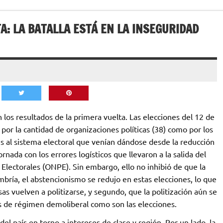
: LA BATALLA ESTÁ EN LA INSEGURIDAD
os resultados de la primera vuelta. Las elecciones del 12 de
 por la cantidad de organizaciones políticas (38) como por los
ues al sistema electoral que venían dándose desde la reducción
rnada con los errores logísticos que llevaron a la salida del
 Electorales (ONPE). Sin embargo, ello no inhibió de que la
ombría, el abstencionismo se redujo en estas elecciones, lo que
 vuelven a politizarse, y segundo, que la politización aún se
as de régimen demoliberal como son las elecciones.
del país en torno a intereses de clase y región. Por un lado, la