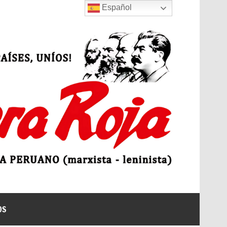
Español
 | Bandera Roja
OS