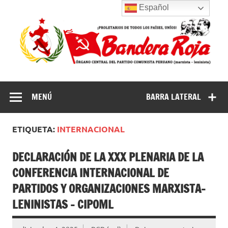
Saltar
Español
al
contenido
Partido
Partido Comunista Peruano (marxista-leninista) | Bandera
Roja
Comunista
MENÚ
BARRA LATERAL
Peruano
(marxista-
ETIQUETA:
INTERNACIONAL
leninista) |
Bandera Roja
DECLARACIÓN DE LA XXX PLENARIA DE LA
CONFERENCIA INTERNACIONAL DE
PARTIDOS Y ORGANIZACIONES MARXISTA-
LENINISTAS – CIPOML