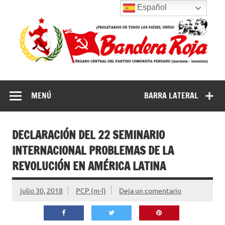
Saltar
Español
al
contenido
Partido
Partido Comunista Peruano (marxista-leninista) | Bandera
Roja
Comunista
MENÚ
BARRA LATERAL
Peruano
(marxista-
leninista) |
DECLARACIÓN DEL 22 SEMINARIO
Bandera Roja
INTERNACIONAL PROBLEMAS DE LA
REVOLUCIÓN EN AMÉRICA LATINA
julio 30, 2018
PCP (m-l)
Deja un comentario