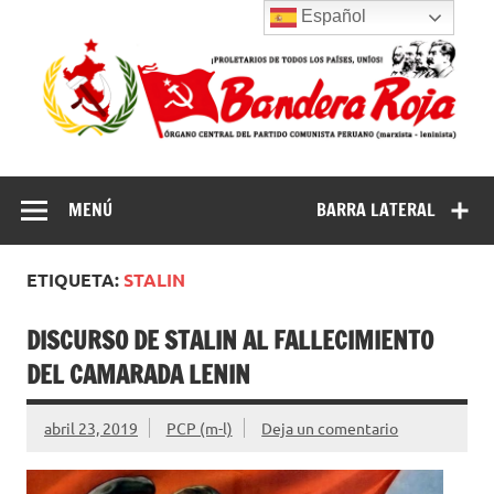
Saltar
Español
al
contenido
Partido
Partido Comunista Peruano (marxista-leninista) | Bandera
Roja
Comunista
MENÚ
BARRA LATERAL
Peruano
(marxista-
ETIQUETA:
STALIN
leninista) |
Bandera Roja
DISCURSO DE STALIN AL FALLECIMIENTO
DEL CAMARADA LENIN
abril 23, 2019
PCP (m-l)
Deja un comentario