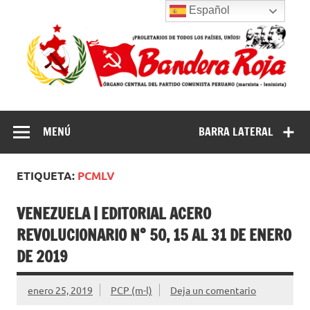
Saltar
Español
al
contenido
Partido
Partido Comunista Peruano (marxista-leninista) | Bandera
Roja
Comunista
MENÚ
BARRA LATERAL
Peruano
(marxista-
ETIQUETA:
PCMLV
leninista) |
Bandera Roja
VENEZUELA | EDITORIAL ACERO
REVOLUCIONARIO N° 50, 15 AL 31 DE ENERO
DE 2019
enero 25, 2019
PCP (m-l)
Deja un comentario